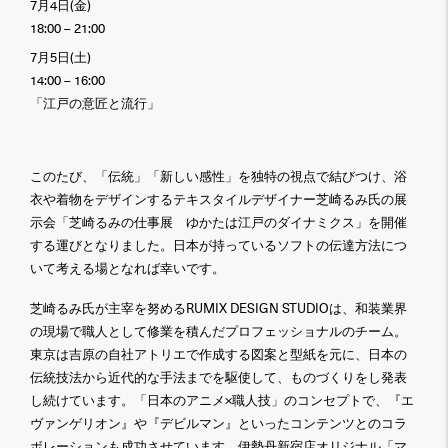
7月4日(金)
18:00 – 21:00
7月5日(土)
14:00 – 16:00
「江戸の意匠と流行」
このたび、「伝統」「新しい感性」を独特の視点で結びつけ、浴
衣や着物をデザインするテキスタイルデザイナー芝崎るみ氏の展
示会「芝崎るみの仕事展 ゆかたは江戸のダイナミクス」を開催
する運びとなりました。日本が持っているソフトの伝達方法につ
いて考える場となれば幸いです。
芝崎るみ氏が主宰を努めるRUMIX DESIGN STUDIOは、和装業界
の現場で職人として修業を積んだプロフェッショナルのチーム。
東京は吉原の自社アトリエで作成する図案と型紙を元に、日本の
伝統技法から近代的な手法までを駆使して、ものづくりをし発表
し続けています。「日本のアニメ×職人技」のコンセプトで、『エ
ヴァンゲリオン』や『デビルマン』といったコンテンツとのコラ
ボレーションも成功させています。伊勢丹新宿店オリジナル「マ