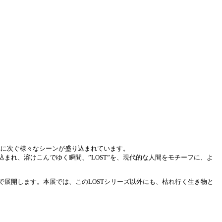
はそれに次ぐ様々なシーンが盛り込まれています。
れ、溶けこんでゆく瞬間、”LOST”を、現代的な人間をモチーフに、よ
展開します。本展では、このLOSTシリーズ以外にも、枯れ行く生き物と