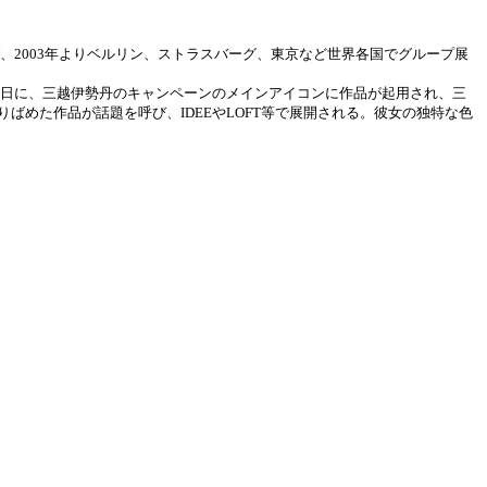
、2003年よりベルリン、ストラスバーグ、東京など世界各国でグループ展
母の日に、三越伊勢丹のキャンペーンのメインアイコンに作品が起用され、三
りばめた作品が話題を呼び、IDEEやLOFT等で展開される。彼女の独特な色