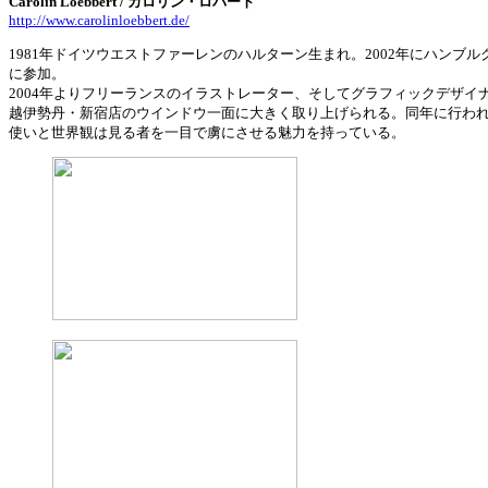
Carolin Loebbert / カロリン・ロバート
http://www.carolinloebbert.de/
1981年ドイツウエストファーレンのハルターン生まれ。2002年にハン
に参加。
2004年よりフリーランスのイラストレーター、そしてグラフィックデザイ
越伊勢丹・新宿店のウインドウ一面に大きく取り上げられる。同年に行われた日
使いと世界観は見る者を一目で虜にさせる魅力を持っている。