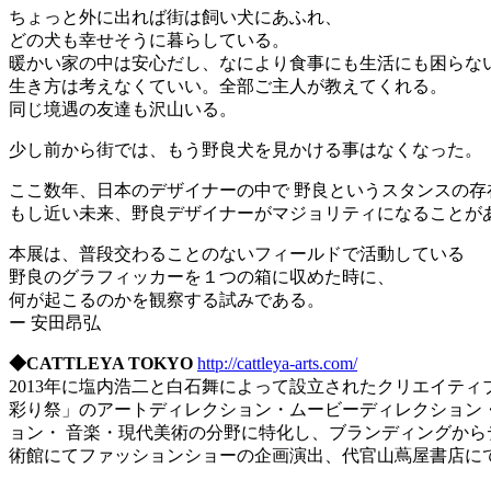
ちょっと外に出れば街は飼い犬にあふれ、
どの犬も幸せそうに暮らしている。
暖かい家の中は安心だし、なにより食事にも生活にも困らな
生き方は考えなくていい。全部ご主人が教えてくれる。
同じ境遇の友達も沢山いる。
少し前から街では、もう野良犬を見かける事はなくなった。
ここ数年、日本のデザイナーの中で 野良というスタンスの存
もし近い未来、野良デザイナーがマジョリティになることが
本展は、普段交わることのないフィールドで活動している
野良のグラフィッカーを１つの箱に収めた時に、
何が起こるのかを観察する試みである。
ー 安田昂弘
◆CATTLEYA TOKYO
http://cattleya-arts.com/
2013年に塩内浩二と白石舞によって設立されたクリエイティブ集
彩り祭」のアートディレクション・ムービーディレクショ
ョン・ 音楽・現代美術の分野に特化し、ブランディングから
術館にてファッションショーの企画演出、代官山蔦屋書店にての