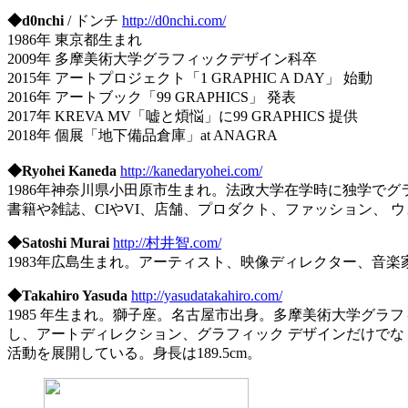
◆d0nchi
/ ドンチ
http://d0nchi.com/
1986年 東京都生まれ
2009年 多摩美術大学グラフィックデザイン科卒
2015年 アートプロジェクト「1 GRAPHIC A DAY」 始動
2016年 アートブック「99 GRAPHICS」 発表
2017年 KREVA MV「嘘と煩悩」に99 GRAPHICS 提供
2018年 個展「地下備品倉庫」at ANAGRA
◆Ryohei Kaneda
http://kanedaryohei.com/
1986年神奈川県小田原市生まれ。法政大学在学時に独学でク
書籍や雑誌、CIやVI、店舗、プロダクト、ファッション、 ウ
◆Satoshi Murai
http://村井智.com/
1983年広島生まれ。アーティスト、映像ディレクター、音楽家、
◆Takahiro Yasuda
http://yasudatakahiro.com/
1985 年生まれ。獅子座。名古屋市出身。多摩美術大学グラフィ
し、アートディレクション、グラフィック デザインだけで
活動を展開している。身長は189.5cm。