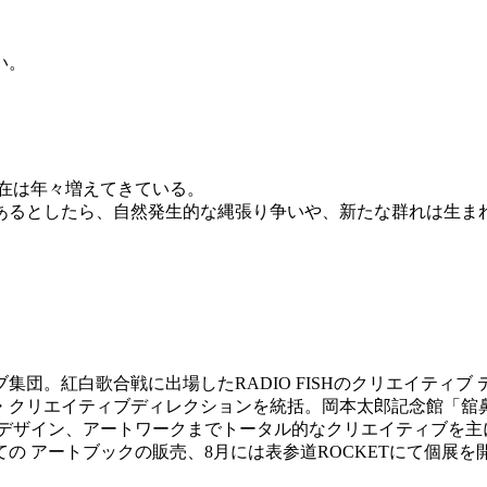
い。
在は年々増えてきている。
あるとしたら、自然発生的な縄張り争いや、新たな群れは生ま
団。紅白歌合戦に出場したRADIO FISHのクリエイティブ 
ン・クリエイティブディレクションを統括。岡本太郎記念館「舘
デザイン、アートワークまでトータル的なクリエイティブを主
 アートブックの販売、8月には表参道ROCKETにて個展を