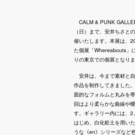
CALM & PUNK GAL
（日）まで、安井ちさとの個展
催いたします。本展は、202
た個展「Whereabou
りの東京での個展となり
安井は、今まで素材と自
作品を制作してきました。前
面的なフォルムと丸みを
回はより柔らかな曲線や
す。ギャラリー内には、2メ
はじめ、白化粧土を用いた新
うな《en》シリーズなど