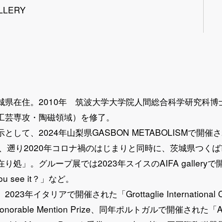
GALLERY
城県在住。2010年 筑波大学大学院人間総合科学研究科博
工芸専攻・陶磁領域）を修了。
として、2024年山梨県GASBON METABOLISMで開
uts」、遡り2020年コロナ禍のはじまりと同時に、茨城県つ
り処」。グループ展では2023年スイスのAIFA gallery
u see it？」など。
3年イタリアで開催された「Grottaglie International C
Honorable Mention Prize、同年ポルトガルで開催された「Ave