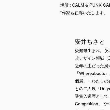
場所 : CALM & PUNK 
*作家も在廊いたします。
安井ちさと
愛知県生まれ。茨
攻デザイン領域（
近年の主だった展示
「Whereabo
個展、「わたしの在
との二人展「Do yo
受賞入選歴として、202
Competition」で